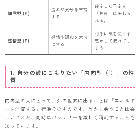
確定した予定が
流れや気分を重視
知覚型 (P)
「拘束」に感じら
する
れる。
相手に気を使う予
感情や調和を大切
感情型 (F)
感がして疲れてし
にする
まう。
1. 自分の殻にこもりたい「内向型（I）」の性
質
内向型の人にとって、外の世界に出ることは「エネルギ
ーを消費する」行為そのものです。誰かと会うことは楽
しいけれど、同時にバッテリーを激しく消耗することも
知っています。