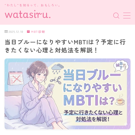
“わたし”を知るって、おもしろい。
MENU
2025.12.18
MBTI診断
当日ブルーになりやすいMBTIは？予定に行
MBTI診断
きたくない心理と対処法を解説！
HSP・HSE
新着記事