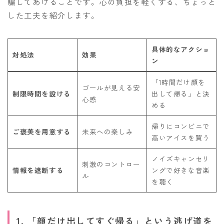
騙してあげることです。心の負担を軽くする、ちょっと
した工夫を紹介します。
具体的なアクショ
対処法
効果
ン
「1時間だけ顔を
ゴールが見える安
制限時間を設ける
出して帰る」と決
心感
める
帰りにコンビニで
ご褒美を用意する
未来への楽しみ
高いアイスを買う
ノイズキャンセリ
刺激のコントロー
情報を遮断する
ングで好きな音楽
ル
を聴く
1. 「顔だけ出してすぐ帰る」という逃げ道を