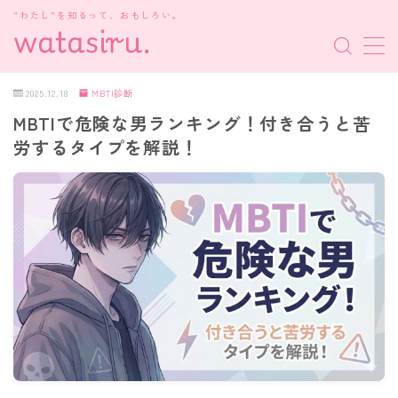
“わたし”を知るって、おもしろい。
MENU
2025.12.18
MBTI診断
MBTIで危険な男ランキング！付き合うと苦
MBTI診断
労するタイプを解説！
HSP・HSE
新着記事