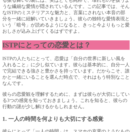
る振る舞いの裏には、実はとても純粋で、壊れものを扱うよ
うな繊細な愛情が隠されているんです。この記事では、そん
なISTPのミステリアスな魅力と、言葉にされない本音の部
分を一緒に紐解いていきましょう。彼らの独特な愛情表現と
いう「暗号」が読めるようになると、きっと今よりもっと愛
おしさが込み上げてくるはずですよ。
ISTPにとっての恋愛とは？
ISTPの人たちにとって、恋愛は「自分の世界に新しい風を
入れること」に少し似ています。彼らは基本的に、自分一人
で完結できる強さと豊かさを持っています。だからこそ、誰
かと一緒にいることを選んだ時点で、それはもう特別なこと
なんです。
彼らの恋愛観を理解するために、まずは彼らが大切にしてい
る3つの感覚を知っておきましょう。これを知ると、彼らの
行動の謎が少し解けるかもしれません。
1. 一人の時間を何よりも大切にする感覚
彼らにとって「一人の時間」は、スマホの充電のようなもの