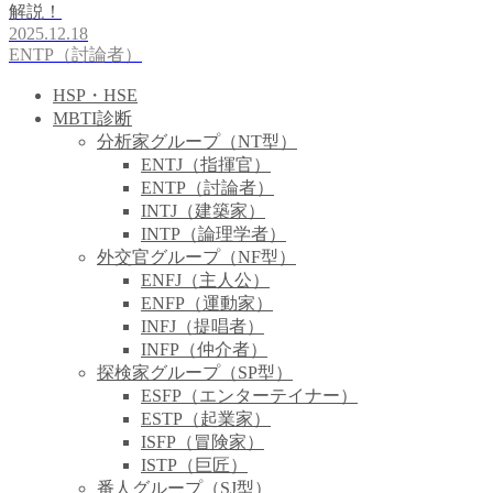
解説！
2025.12.18
ENTP（討論者）
HSP・HSE
MBTI診断
分析家グループ（NT型）
ENTJ（指揮官）
ENTP（討論者）
INTJ（建築家）
INTP（論理学者）
外交官グループ（NF型）
ENFJ（主人公）
ENFP（運動家）
INFJ（提唱者）
INFP（仲介者）
探検家グループ（SP型）
ESFP（エンターテイナー）
ESTP（起業家）
ISFP（冒険家）
ISTP（巨匠）
番人グループ（SJ型）