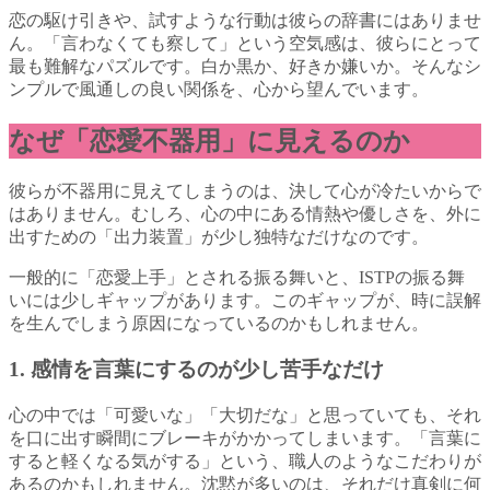
恋の駆け引きや、試すような行動は彼らの辞書にはありませ
ん。「言わなくても察して」という空気感は、彼らにとって
最も難解なパズルです。白か黒か、好きか嫌いか。そんなシ
ンプルで風通しの良い関係を、心から望んでいます。
なぜ「恋愛不器用」に見えるのか
彼らが不器用に見えてしまうのは、決して心が冷たいからで
はありません。むしろ、心の中にある情熱や優しさを、外に
出すための「出力装置」が少し独特なだけなのです。
一般的に「恋愛上手」とされる振る舞いと、ISTPの振る舞
いには少しギャップがあります。このギャップが、時に誤解
を生んでしまう原因になっているのかもしれません。
1. 感情を言葉にするのが少し苦手なだけ
心の中では「可愛いな」「大切だな」と思っていても、それ
を口に出す瞬間にブレーキがかかってしまいます。「言葉に
すると軽くなる気がする」という、職人のようなこだわりが
あるのかもしれません。沈黙が多いのは、それだけ真剣に何