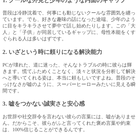
1. クールな外見と少年のような内面のギャップ
普段は冷静沈着で、何事にも動じないクールな雰囲気を纏っ
ています。でも、好きな趣味の話になった途端、少年のよう
に目をキラキラさせて夢中で話し始めたりします。この「大
人」と「子供」が同居しているギャップに、母性本能をくす
ぐられる人は多いはずです。
2. いざという時に頼りになる解決能力
PCが壊れた、道に迷った、そんなトラブルの時に彼らは輝
きます。慌てふためくことなく、淡々と状況を分析して解決
へと導いてくれる姿は、本当に頼もしいですよね。普段のそ
っけなさが嘘のように、スーパーヒーローみたいに見える瞬
間です。
3. 嘘をつかない誠実さと安心感
お世辞や社交辞令を言わない彼らの言葉には、嘘がありませ
ん。だからこそ、彼らがふと言ってくれた褒め言葉や約束
は、100%信じることができるんです。