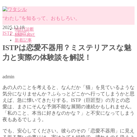
“わたし”を知るって、おもしろい。
2025.12.18
MBTI診断
ISTP（巨匠）
HSP・HSE
新着記事
ISTPは恋愛不器用？ミステリアスな魅
力と実際の体験談を解説！
MENU
MBTI診断
HSP・HSE
admin
新着記事
あの人のことを考えると、なんだか「猫」を見ているような
気分になりませんか？ふらっとどこかへ行ってしまうかと思
えば、急に懐いてきたりする。ISTP（巨匠型）の方との恋
愛は、まさにそんな予測不能な展開の連続かもしれません。
「私のこと、本当に好きなのかな？」と不安になってしまう
夜もあるでしょう。
でも、安心してください。彼らのその「恋愛不器用」に見え