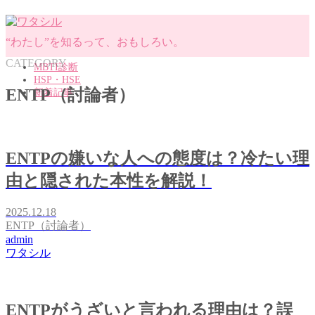
“わたし”を知るって、おもしろい。
CATEGORY
MBTI診断
HSP・HSE
ENTP（討論者）
新着記事
MENU
ENTPの嫌いな人への態度は？冷たい理
MBTI診断
HSP・HSE
由と隠された本性を解説！
新着記事
2025.12.18
ENTP（討論者）
admin
ワタシル
ENTPがうざいと言われる理由は？誤