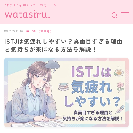
“わたし”を知るって、おもしろい。
MENU
2025.12.18
ISTJ（管理者）
ISTJは気疲れしやすい？真面目すぎる理由
MBTI診断
と気持ちが楽になる方法を解説！
HSP・HSE
新着記事