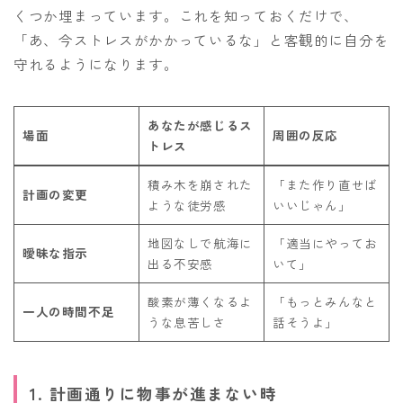
くつか埋まっています。これを知っておくだけで、
「あ、今ストレスがかかっているな」と客観的に自分を
守れるようになります。
あなたが感じるス
場面
周囲の反応
トレス
積み木を崩された
「また作り直せば
計画の変更
ような徒労感
いいじゃん」
地図なしで航海に
「適当にやってお
曖昧な指示
出る不安感
いて」
酸素が薄くなるよ
「もっとみんなと
一人の時間不足
うな息苦しさ
話そうよ」
1. 計画通りに物事が進まない時