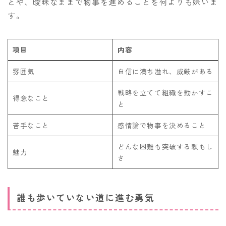
とや、曖昧なままで物事を進めることを何よりも嫌いま
す。
項目
内容
雰囲気
自信に満ち溢れ、威厳がある
戦略を立てて組織を動かすこ
得意なこと
と
苦手なこと
感情論で物事を決めること
どんな困難も突破する頼もし
魅力
さ
誰も歩いていない道に進む勇気