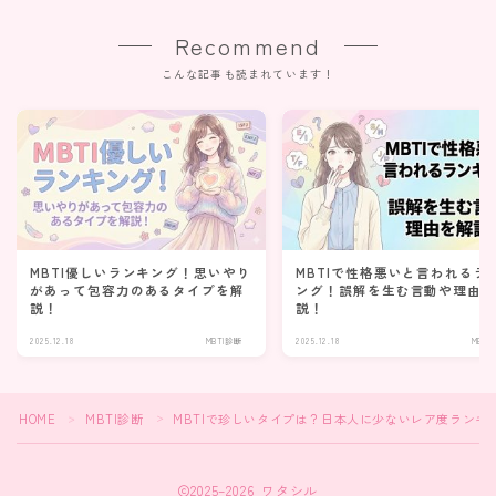
Recommend
こんな記事も読まれています！
MBTI優しいランキング！思いやり
MBTIで性格悪いと言われるラ
があって包容力のあるタイプを解
ング！誤解を生む言動や理由
説！
説！
2025.12.18
MBTI診断
2025.12.18
MBTI
HOME
MBTI診断
MBTIで珍しいタイプは？日本人に少ないレア度ランキ
＞
＞
2025–2026 ワタシル