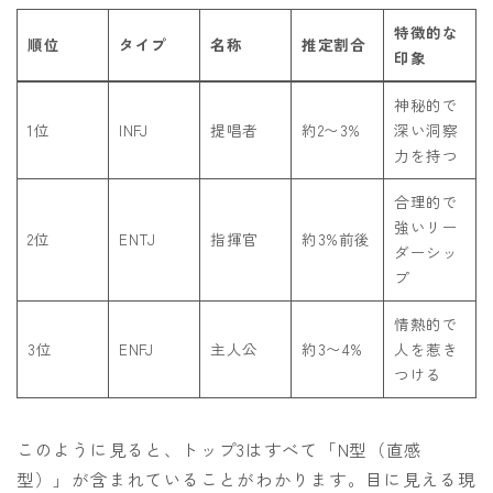
特徴的な
順位
タイプ
名称
推定割合
印象
神秘的で
1位
INFJ
提唱者
約2〜3%
深い洞察
力を持つ
合理的で
強いリー
2位
ENTJ
指揮官
約3%前後
ダーシッ
プ
情熱的で
3位
ENFJ
主人公
約3〜4%
人を惹き
つける
このように見ると、トップ3はすべて「N型（直感
型）」が含まれていることがわかります。目に見える現