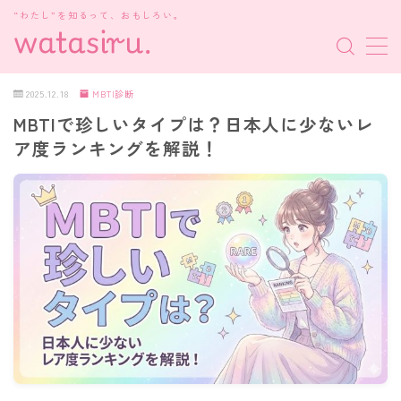
“わたし”を知るって、おもしろい。
MENU
2025.12.18
MBTI診断
MBTIで珍しいタイプは？日本人に少ないレ
MBTI診断
ア度ランキングを解説！
HSP・HSE
新着記事