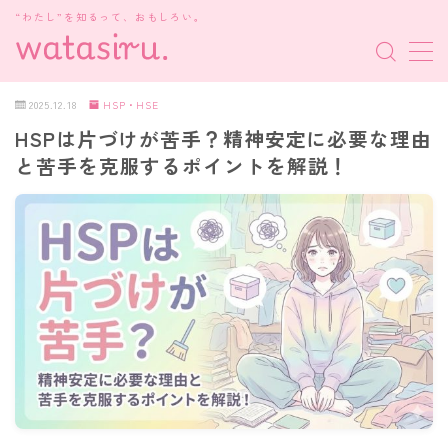
“わたし”を知るって、おもしろい。
MENU
2025.12.18
HSP・HSE
HSPは片づけが苦手？精神安定に必要な理由
MBTI診断
と苦手を克服するポイントを解説！
HSP・HSE
新着記事