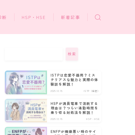
診断
HSP・HSE
新着記事
検索
ISTPは恋愛不器用？ミス
テリアスな魅力と実際の体
験談を解説！
2025.12.18
ISTP（巨匠）
HSPが満員電車で消耗する
理由は？つらい通勤時間を
乗り切る対処法を解説！
2025.12.18
HSP・HSE
ENFPが機嫌悪い時のサイ