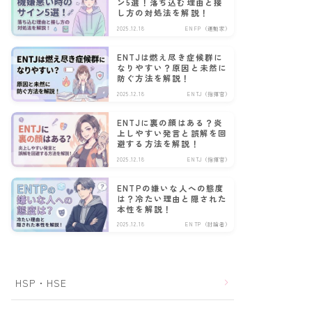
ン5選！落ち込む理由と接
し方の対処法を解説！
2025.12.18
ENFP（運動家）
ENTJは燃え尽き症候群に
なりやすい？原因と未然に
防ぐ方法を解説！
2025.12.18
ENTJ（指揮官）
ENTJに裏の顔はある？炎
上しやすい発言と誤解を回
避する方法を解説！
2025.12.18
ENTJ（指揮官）
ENTPの嫌いな人への態度
は？冷たい理由と隠された
本性を解説！
2025.12.18
ENTP（討論者）
HSP・HSE