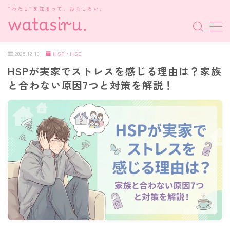
“わたし”を知るって、おもしろい。
MENU
2025.12.18
HSP・HSE
HSPが実家でストレスを感じる理由は？家族
MBTI診断
と合わない原因7つと対策を解説！
HSP・HSE
新着記事