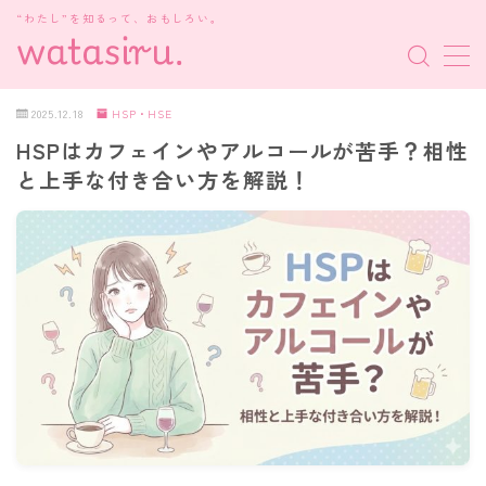
“わたし”を知るって、おもしろい。
MENU
2025.12.18
HSP・HSE
HSPはカフェインやアルコールが苦手？相性
MBTI診断
と上手な付き合い方を解説！
HSP・HSE
新着記事