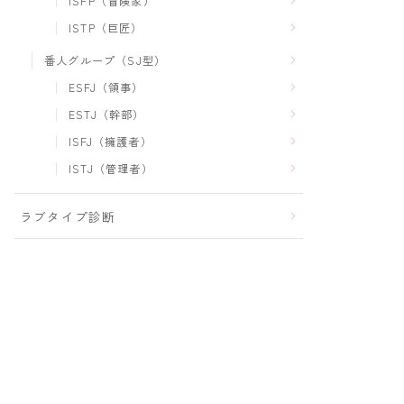
ISFP（冒険家）
ISTP（巨匠）
番人グループ（SJ型）
ESFJ（領事）
ESTJ（幹部）
ISFJ（擁護者）
ISTJ（管理者）
ラブタイプ診断