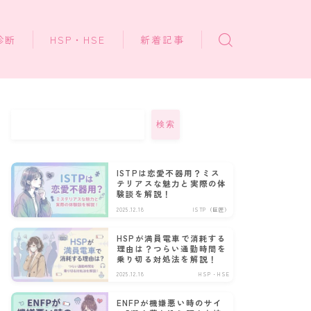
診断
HSP・HSE
新着記事
検索
ISTPは恋愛不器用？ミス
テリアスな魅力と実際の体
験談を解説！
2025.12.18
ISTP（巨匠）
HSPが満員電車で消耗する
理由は？つらい通勤時間を
乗り切る対処法を解説！
2025.12.18
HSP・HSE
ENFPが機嫌悪い時のサイ