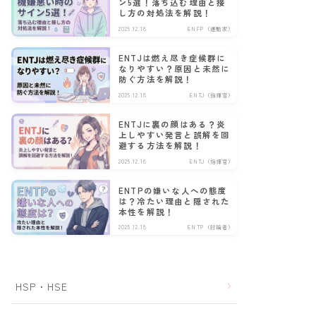
ン5選！落ち込む理由と接
し方の対処法を解説！
2025.12.18
ENFP（運動家）
ENTJは燃え尽き症候群に
なりやすい？原因と未然に
防ぐ方法を解説！
2025.12.18
ENTJ（指揮官）
ENTJに裏の顔はある？炎
上しやすい発言と誤解を回
避する方法を解説！
2025.12.18
ENTJ（指揮官）
ENTPの嫌いな人への態度
は？冷たい理由と隠された
本性を解説！
2025.12.18
ENTP（討論者）
HSP・HSE