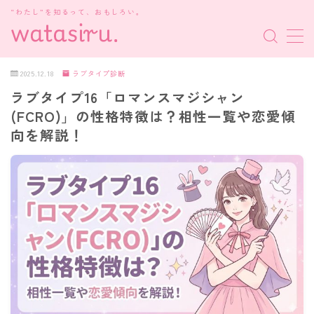
“わたし”を知るって、おもしろい。
MENU
2025.12.18
ラブタイプ診断
ラブタイプ16「ロマンスマジシャン
MBTI診断
(FCRO)」の性格特徴は？相性一覧や恋愛傾
向を解説！
HSP・HSE
新着記事