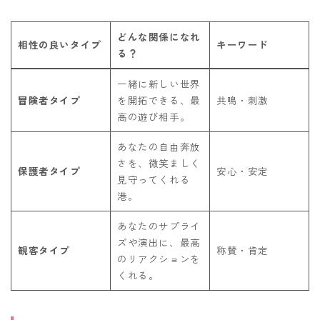
どんな関係になれ
相性の良いタイプ
キーワード
る？
一緒に新しい世界
冒険者タイプ
を開拓できる、最
共鳴・刺激
高の遊び相手。
あなたの自由奔放
さを、微笑ましく
保護者タイプ
安心・安定
見守ってくれる
港。
あなたのサプライ
ズや演出に、最高
観客タイプ
称賛・肯定
のリアクションを
くれる。