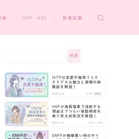
診断
HSP・HSE
新着記事
検索
ISTPは恋愛不器用？ミス
テリアスな魅力と実際の体
験談を解説！
2025.12.18
ISTP（巨匠）
HSPが満員電車で消耗する
理由は？つらい通勤時間を
乗り切る対処法を解説！
2025.12.18
HSP・HSE
ENFPが機嫌悪い時のサイ