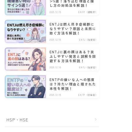
ン5選！落ち込む理由と接
し方の対処法を解説！
2025.12.18
ENFP（運動家）
ENTJは燃え尽き症候群に
なりやすい？原因と未然に
防ぐ方法を解説！
2025.12.18
ENTJ（指揮官）
ENTJに裏の顔はある？炎
上しやすい発言と誤解を回
避する方法を解説！
2025.12.18
ENTJ（指揮官）
ENTPの嫌いな人への態度
は？冷たい理由と隠された
本性を解説！
2025.12.18
ENTP（討論者）
HSP・HSE