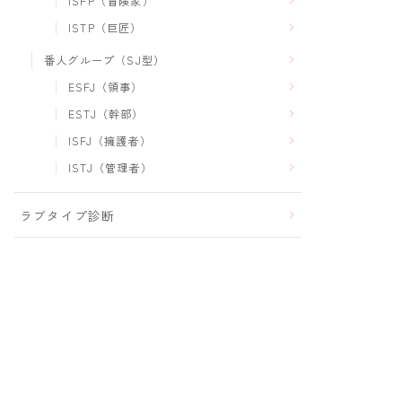
ISFP（冒険家）
ISTP（巨匠）
番人グループ（SJ型）
ESFJ（領事）
ESTJ（幹部）
ISFJ（擁護者）
ISTJ（管理者）
ラブタイプ診断