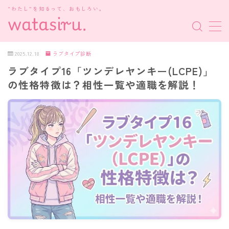
“わたし”を知るって、おもしろい。
MENU
2025.12.18
ラブタイプ診断
ラブタイプ16「ツンデレヤンキー(LCPE)」
MBTI診断
の性格特徴は？相性一覧や適職を解説！
HSP・HSE
新着記事