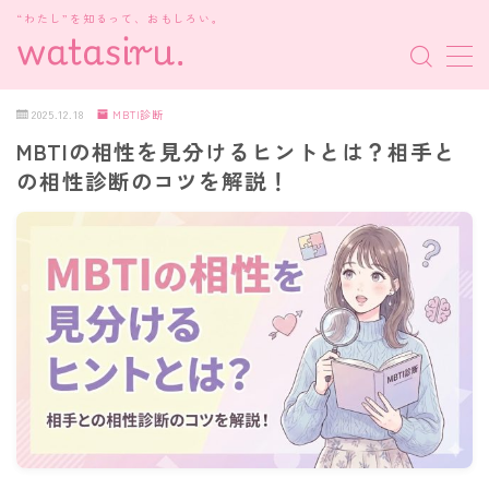
“わたし”を知るって、おもしろい。
MENU
2025.12.18
MBTI診断
MBTIの相性を見分けるヒントとは？相手と
MBTI診断
の相性診断のコツを解説！
HSP・HSE
新着記事