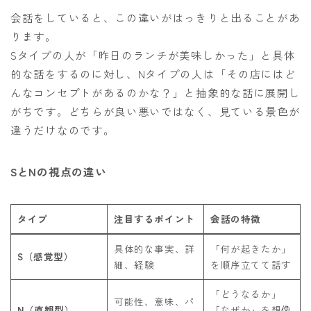
会話をしていると、この違いがはっきりと出ることがあ
ります。
Sタイプの人が「昨日のランチが美味しかった」と具体
的な話をするのに対し、Nタイプの人は「その店にはど
んなコンセプトがあるのかな？」と抽象的な話に展開し
がちです。どちらが良い悪いではなく、見ている景色が
違うだけなのです。
SとNの視点の違い
タイプ
注目するポイント
会話の特徴
具体的な事実、詳
「何が起きたか」
S（感覚型）
細、経験
を順序立てて話す
「どうなるか」
可能性、意味、パ
N（直観型）
「なぜか」を想像