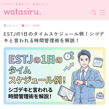
“わたし”を知るって、おもしろい。
MENU
2025.12.17
ESTJ（幹部）
ESTJの1日のタイムスケジュール例！シゴデ
MBTI診断
キと言われる時間管理術を解説！
HSP・HSE
新着記事