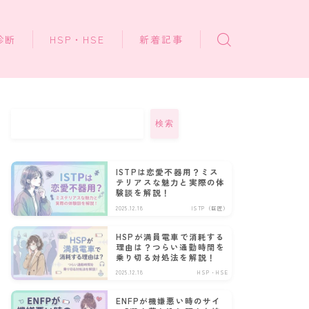
診断
HSP・HSE
新着記事
検索
ISTPは恋愛不器用？ミス
テリアスな魅力と実際の体
験談を解説！
2025.12.18
ISTP（巨匠）
HSPが満員電車で消耗する
理由は？つらい通勤時間を
乗り切る対処法を解説！
2025.12.18
HSP・HSE
ENFPが機嫌悪い時のサイ