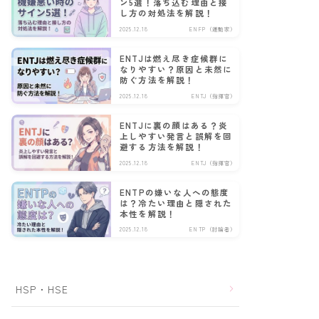
ン5選！落ち込む理由と接
し方の対処法を解説！
2025.12.18
ENFP（運動家）
ENTJは燃え尽き症候群に
なりやすい？原因と未然に
防ぐ方法を解説！
2025.12.18
ENTJ（指揮官）
ENTJに裏の顔はある？炎
上しやすい発言と誤解を回
避する方法を解説！
2025.12.18
ENTJ（指揮官）
ENTPの嫌いな人への態度
は？冷たい理由と隠された
本性を解説！
2025.12.18
ENTP（討論者）
HSP・HSE