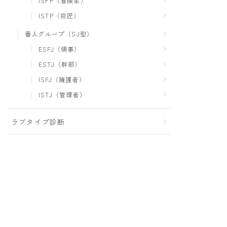
ISFP（冒険家）
ISTP（巨匠）
番人グループ（SJ型）
ESFJ（領事）
ESTJ（幹部）
ISFJ（擁護者）
ISTJ（管理者）
ラブタイプ診断