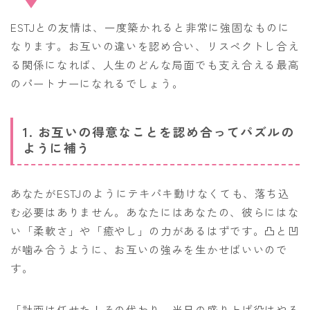
ESTJとの友情は、一度築かれると非常に強固なものに
なります。お互いの違いを認め合い、リスペクトし合え
る関係になれば、人生のどんな局面でも支え合える最高
のパートナーになれるでしょう。
1. お互いの得意なことを認め合ってパズルの
ように補う
あなたがESTJのようにテキパキ動けなくても、落ち込
む必要はありません。あなたにはあなたの、彼らにはな
い「柔軟さ」や「癒やし」の力があるはずです。凸と凹
が噛み合うように、お互いの強みを生かせばいいので
す。
「計画は任せた！その代わり、当日の盛り上げ役はやる