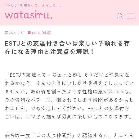
“わたし”を知るって、おもしろい。
MENU
2025.12.17
ESTJ（幹部）
ESTJとの友達付き合いは楽しい？頼れる存
MBTI診断
在になる理由と注意点を解説！
HSP・HSE
「ESTJの友達って、ちょっと厳しそうだけど仲良くな
新着記事
れるかな？」そんなふうに少しだけ身構えてしまってい
ませんか。あの竹を割ったような性格に惹かれつつも、
その強烈なパワーに圧倒されてしまう瞬間があるかもし
れません。でも安心してください。ESTJとの友達付き
合いは、コツさえ掴めば最高に楽しいものになります。
彼らは一度「この人は仲間だ」と認識すると、とことん