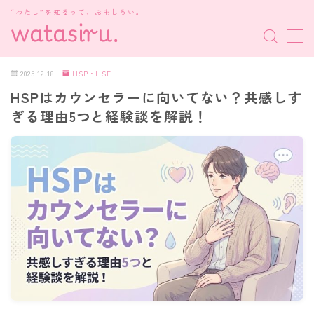
“わたし”を知るって、おもしろい。
MENU
2025.12.18
HSP・HSE
HSPはカウンセラーに向いてない？共感しす
MBTI診断
ぎる理由5つと経験談を解説！
HSP・HSE
新着記事