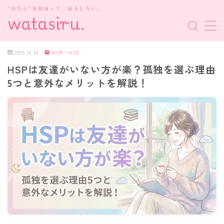
“わたし”を知るって、おもしろい。
MENU
2025.12.18
HSP・HSE
HSPは友達がいない方が楽？孤独を選ぶ理由
MBTI診断
5つと意外なメリットを解説！
HSP・HSE
新着記事