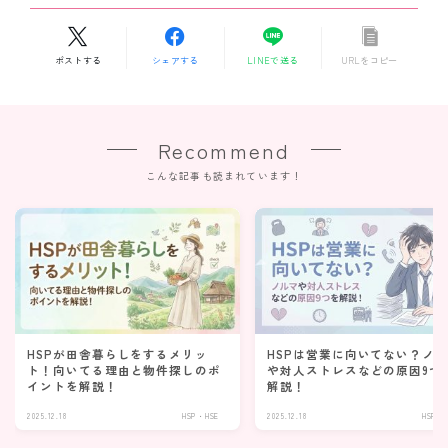
ポストする
シェアする
LINEで送る
URLをコピー
Recommend
こんな記事も読まれています！
HSPが田舎暮らしをするメリッ
HSPは営業に向いてない？ノ
ト！向いてる理由と物件探しのポ
や対人ストレスなどの原因9つ
イントを解説！
解説！
2025.12.18
HSP・HSE
2025.12.18
HSP・