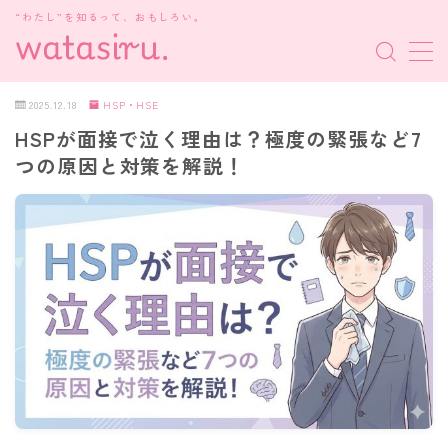
“わたし”を知るって、おもしろい。
MENU
2025.12.18
HSP・HSE
HSPが面接で泣く理由は？極度の緊張など7
MBTI診断
つの原因と対策を解説！
HSP・HSE
新着記事