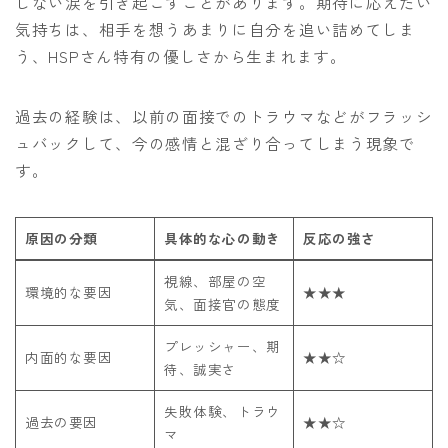
しない涙を引き起こすことがあります。期待に応えたい
気持ちは、相手を想うあまりに自分を追い詰めてしま
う、HSPさん特有の優しさから生まれます。
過去の経験は、以前の面接でのトラウマなどがフラッシ
ュバックして、今の感情と混ざり合ってしまう現象で
す。
原因の分類
具体的な心の動き
反応の強さ
視線、部屋の空
環境的な要因
★★★
気、面接官の態度
プレッシャー、期
内面的な要因
★★☆
待、誠実さ
失敗体験、トラウ
過去の要因
★★☆
マ