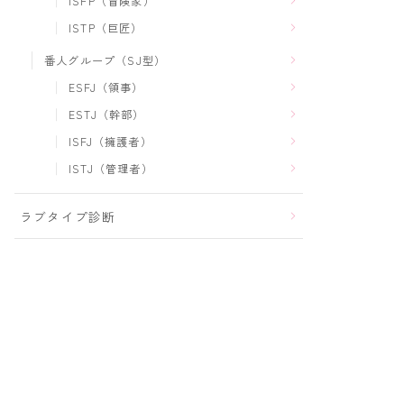
ISFP（冒険家）
ISTP（巨匠）
番人グループ（SJ型）
ESFJ（領事）
ESTJ（幹部）
ISFJ（擁護者）
ISTJ（管理者）
ラブタイプ診断