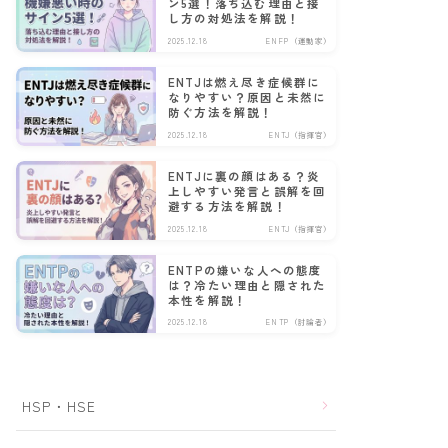
ン5選！落ち込む理由と接
し方の対処法を解説！
2025.12.18
ENFP（運動家）
ENTJは燃え尽き症候群に
なりやすい？原因と未然に
防ぐ方法を解説！
2025.12.18
ENTJ（指揮官）
ENTJに裏の顔はある？炎
上しやすい発言と誤解を回
避する方法を解説！
2025.12.18
ENTJ（指揮官）
ENTPの嫌いな人への態度
は？冷たい理由と隠された
本性を解説！
2025.12.18
ENTP（討論者）
HSP・HSE