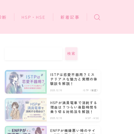
診断
HSP・HSE
新着記事
検索
ISTPは恋愛不器用？ミス
テリアスな魅力と実際の体
験談を解説！
2025.12.18
ISTP（巨匠）
HSPが満員電車で消耗する
理由は？つらい通勤時間を
乗り切る対処法を解説！
2025.12.18
HSP・HSE
ENFPが機嫌悪い時のサイ