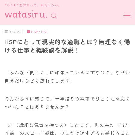
“わたし”を知るって、おもしろい。
MENU
2025.12.18
HSP・HSE
HSPにとって現実的な適職とは？無理なく働
MBTI診断
ける仕事と経験談を解説！
HSP・HSE
「みんなと同じように頑張っているはずなのに、なぜか
新着記事
自分だけひどく疲れてしまう」
そんなふうに感じて、仕事帰りの電車でひとりため息を
ついたことはありませんか？
HSP（繊細な気質を持つ人）にとって、世の中の「当た
り前」のスピード感は、少しだけ速すぎると感じること