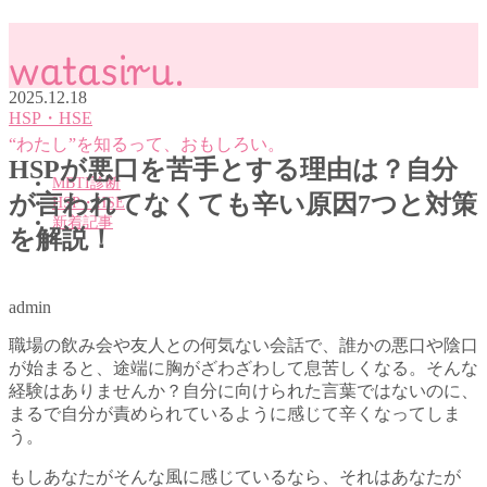
2025.12.18
HSP・HSE
“わたし”を知るって、おもしろい。
HSPが悪口を苦手とする理由は？自分
MBTI診断
が言われてなくても辛い原因7つと対策
HSP・HSE
新着記事
を解説！
MENU
admin
MBTI診断
職場の飲み会や友人との何気ない会話で、誰かの悪口や陰口
HSP・HSE
が始まると、途端に胸がざわざわして息苦しくなる。そんな
新着記事
経験はありませんか？自分に向けられた言葉ではないのに、
まるで自分が責められているように感じて辛くなってしま
う。
もしあなたがそんな風に感じているなら、それはあなたが