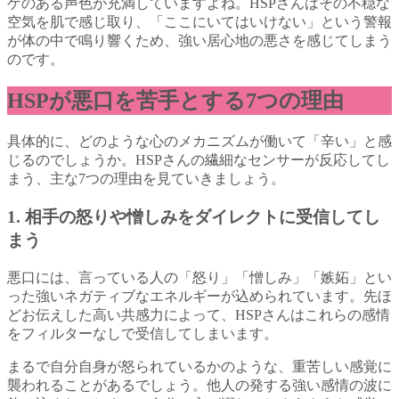
ゲのある声色が充満していますよね。HSPさんはその不穏な
空気を肌で感じ取り、「ここにいてはいけない」という警報
が体の中で鳴り響くため、強い居心地の悪さを感じてしまう
のです。
HSPが悪口を苦手とする7つの理由
具体的に、どのような心のメカニズムが働いて「辛い」と感
じるのでしょうか。HSPさんの繊細なセンサーが反応してし
まう、主な7つの理由を見ていきましょう。
1. 相手の怒りや憎しみをダイレクトに受信してし
まう
悪口には、言っている人の「怒り」「憎しみ」「嫉妬」とい
った強いネガティブなエネルギーが込められています。先ほ
どお伝えした高い共感力によって、HSPさんはこれらの感情
をフィルターなしで受信してしまいます。
まるで自分自身が怒られているかのような、重苦しい感覚に
襲われることがあるでしょう。他人の発する強い感情の波に