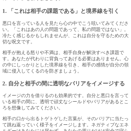
1. 「これは相手の課題である」と境界線を引く
悪口を言っている人を見たら心の中でこう呟いてみてくださ
い。「これはあの人の問題であって、私の問題ではない」。
冷たく感じるかもしれませんが、これは自分を守るための大
切な呪文です。
相手が抱える怒りや不満は、相手自身が解決すべき課題で
す。あなたが代わりに背負ってあげる必要はありません。心
の中にしっかりとした境界線を引き、相手の感情が自分の領
域に侵入してくるのを防ぎましょう。
2. 自分と相手の間に透明なバリアをイメージする
イメージの力を借りるのも効果的です。自分と悪口を言って
いる相手の間に、透明で頑丈なシールドやバリアがあるとこ
ろを想像してみてください。
相手の口から出るトゲトゲした言葉が、そのバリアに当たっ
て跳ね返っていく様子をイメージします。ネガティブなエネ
ルギーはあなたには届かず、あなたの周りだけは安全で守ら