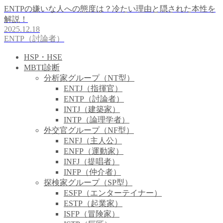
ENTPの嫌いな人への態度は？冷たい理由と隠された本性を
解説！
2025.12.18
ENTP（討論者）
HSP・HSE
MBTI診断
分析家グループ（NT型）
ENTJ（指揮官）
ENTP（討論者）
INTJ（建築家）
INTP（論理学者）
外交官グループ（NF型）
ENFJ（主人公）
ENFP（運動家）
INFJ（提唱者）
INFP（仲介者）
探検家グループ（SP型）
ESFP（エンターテイナー）
ESTP（起業家）
ISFP（冒険家）