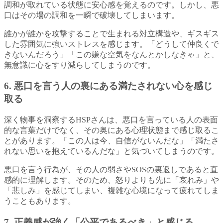
調和が取れている状態に安心感を覚えるのです。しかし、悪
口はその場の調和を一瞬で破壊してしまいます。
誰かが誰かを攻撃することで生まれる対立構造や、ギスギス
した雰囲気に強いストレスを感じます。「どうして仲良くで
きないんだろう」「この嫌な空気をなんとかしなきゃ」と、
無意識に心をすり減らしてしまうのです。
6. 悪口を言う人の裏にある満たされない心を感じ
取る
深く物事を洞察するHSPさんは、悪口を言っている人の表面
的な言葉だけでなく、その奥にある心理状態まで感じ取るこ
とがあります。「この人は今、自信がないんだな」「満たさ
れない思いを抱えているんだな」と気づいてしまうのです。
悪口を言う行為が、その人の弱さやSOSの裏返しであると直
感的に理解します。そのため、怒りよりも先に「哀れみ」や
「悲しみ」を感じてしまい、複雑な心境になって疲れてしま
うこともあります。
7. 正義感が強く「公平であるべき」と感じる