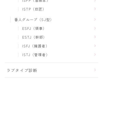
ISFP（冒険家）
ISTP（巨匠）
番人グループ（SJ型）
ESFJ（領事）
ESTJ（幹部）
ISFJ（擁護者）
ISTJ（管理者）
ラブタイプ診断