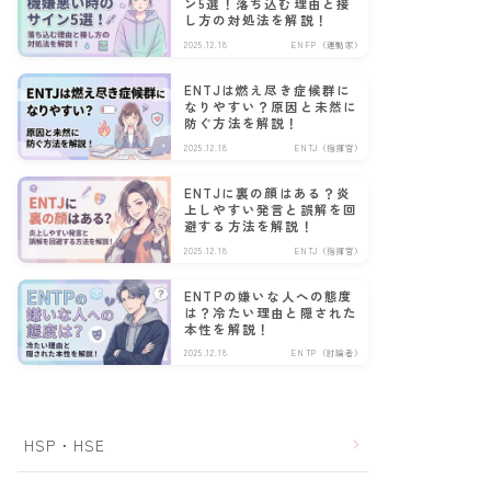
ン5選！落ち込む理由と接
し方の対処法を解説！
2025.12.18
ENFP（運動家）
ENTJは燃え尽き症候群に
なりやすい？原因と未然に
防ぐ方法を解説！
2025.12.18
ENTJ（指揮官）
ENTJに裏の顔はある？炎
上しやすい発言と誤解を回
避する方法を解説！
2025.12.18
ENTJ（指揮官）
ENTPの嫌いな人への態度
は？冷たい理由と隠された
本性を解説！
2025.12.18
ENTP（討論者）
HSP・HSE