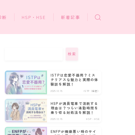
診断
HSP・HSE
新着記事
検索
ISTPは恋愛不器用？ミス
テリアスな魅力と実際の体
験談を解説！
2025.12.18
ISTP（巨匠）
HSPが満員電車で消耗する
理由は？つらい通勤時間を
乗り切る対処法を解説！
2025.12.18
HSP・HSE
ENFPが機嫌悪い時のサイ