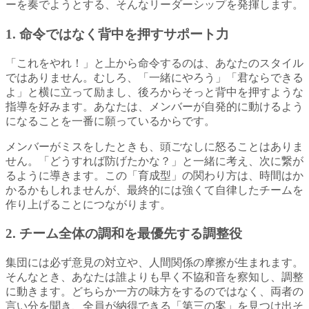
ーを奏でようとする、そんなリーダーシップを発揮します。
1. 命令ではなく背中を押すサポート力
「これをやれ！」と上から命令するのは、あなたのスタイル
ではありません。むしろ、「一緒にやろう」「君ならできる
よ」と横に立って励まし、後ろからそっと背中を押すような
指導を好みます。あなたは、メンバーが自発的に動けるよう
になることを一番に願っているからです。
メンバーがミスをしたときも、頭ごなしに怒ることはありま
せん。「どうすれば防げたかな？」と一緒に考え、次に繋が
るように導きます。この「育成型」の関わり方は、時間はか
かるかもしれませんが、最終的には強くて自律したチームを
作り上げることにつながります。
2. チーム全体の調和を最優先する調整役
集団には必ず意見の対立や、人間関係の摩擦が生まれます。
そんなとき、あなたは誰よりも早く不協和音を察知し、調整
に動きます。どちらか一方の味方をするのではなく、両者の
言い分を聞き、全員が納得できる「第三の案」を見つけ出そ