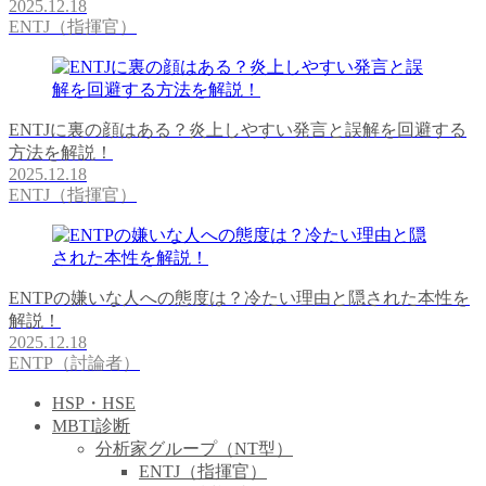
2025.12.18
ENTJ（指揮官）
ENTJに裏の顔はある？炎上しやすい発言と誤解を回避する
方法を解説！
2025.12.18
ENTJ（指揮官）
ENTPの嫌いな人への態度は？冷たい理由と隠された本性を
解説！
2025.12.18
ENTP（討論者）
HSP・HSE
MBTI診断
分析家グループ（NT型）
ENTJ（指揮官）