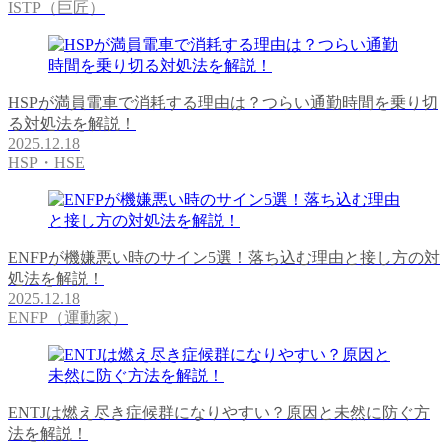
ISTP（巨匠）
HSPが満員電車で消耗する理由は？つらい通勤時間を乗り切
る対処法を解説！
2025.12.18
HSP・HSE
ENFPが機嫌悪い時のサイン5選！落ち込む理由と接し方の対
処法を解説！
2025.12.18
ENFP（運動家）
ENTJは燃え尽き症候群になりやすい？原因と未然に防ぐ方
法を解説！