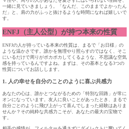
マ性や、周りの人があなたを愛さずにはいられない理由を、
一緒に見ていきましょう。「なんだ、このままでよかったん
だ」と、肩の力がふっと抜けるような時間になれば嬉しいで
す。
ENFJ（主人公型）が持つ本来の性質
ENFJの人が持っている本来の性質は、まるで「お日様」の
ような温かさです。誰かを無理やり照らすのではなく、そこ
にいるだけで周りがポカポカしてくるような、不思議な空気
感を持っているんですよね。まずは、その基本となる3つの
性質についてお話しします。
1. 人の幸せを自分のことのように喜ぶ共感力
あなたの心は、誰かとつながるための「特別な回路」が常に
オンになっています。友人に良いことがあったとき、まるで
自分ごとのように飛び上がって喜んでしまった経験はありま
せんか？その純粋な共感力こそが、あなたの最大の宝物で
す。
相手の感情が、フィルターを通さずにダイレクトに響いてく