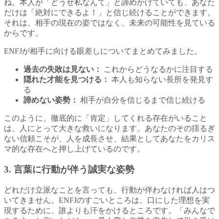
ね。本人が「どうせ私なんて」と諦めかけていても、あなた
だけは「絶対にできるよ！」と信じ続けることができます。
それは、相手の現在の姿ではなく、未来の可能性を見ている
からです。
ENFJが相手に向ける眼差しについてまとめてみました。
過去の失敗は見ない：
これからどうなるかに注目する
隠れた才能を見つける：
本人も知らない長所を発見す
る
諦めない姿勢：
相手が自分を信じるまで信じ続ける
このように、徹底的に「肯定」してくれる存在がいること
は、人にとって大きな救いになります。あなたのその揺るぎ
ない信頼こそが、人を成長させ、結果としてあなたをカリス
マ的な存在へと押し上げているのです。
3. 言葉に行動が伴う誠実な姿勢
どれだけ立派なことを言っても、行動が伴わなければ人はつ
いてきません。ENFJのすごいところは、口にした理想を実
現するために、誰よりも汗をかけるところです。「みんなで