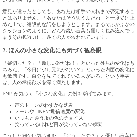
い安心感」は、現代人にとって何よりの癒やしです。
意見が違ったとしても、あなたは相手の人格まで否定するこ
とはありません。「あなたはそう思うんだね」と一度受け止
めた上で、建設的な話をしようとします。まるでふかふかの
クッションのように、どんな鋭い言葉も優しく包み込んでし
まうその包容力に、多くの人が救われています。
2. ほんの小さな変化にも気づく観察眼
「髪切った？」「新しい靴だね！」といった外見の変化はも
ちろん、「今日は少し元気がない？」といった内面の変化に
も敏感です。自分を見てくれている人がいる、という事実
は、人の承認欲求を深く満たします。
ENFJが気づく「小さな変化」の例を挙げてみます。
声のトーンのわずかな沈み
メールやLINEの返信速度の変化
いつもと違う服の色のチョイス
笑っているけれど目が笑っていない瞬間
こうした細かい気づきを、「どうしたの？」と優しい言葉に