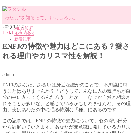
“わたし”を知るって、おもしろい。
2025.12.17
MBTI診断
ENFJ（主人公）
HSP・HSE
新着記事
ENFJの特徴や魅力はどこにある？愛さ
れる理由やカリスマ性を解説！
MENU
MBTI診断
HSP・HSE
admin
新着記事
ENFJのあなた、あるいは身近な誰かのことで、不思議に思
うことはありませんか？「どうしてこんなに人の気持ちが自
分の中に入ってくるんだろう」とか、「なぜか自然と相談さ
れることが多いな」と感じているかもしれませんね。その理
由、実はあなたの中に眠る特別な「種」にあるのです。
この記事では、ENFJの特徴や魅力について、心の深い部分
から紐解いていきます。あなたが無意識に発しているカリス