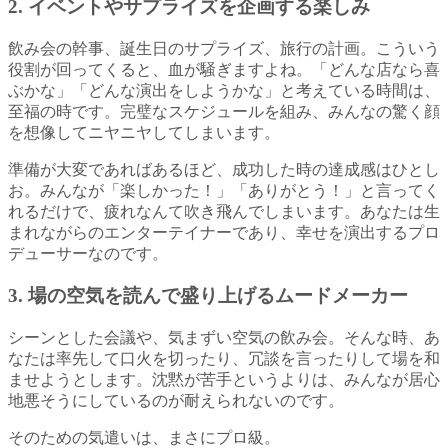
2. イベントやサプライズを企画する楽しみ
飲み会の幹事、誕生日のサプライズ、旅行の計画。こういう
役割が回ってくると、血が騒ぎますよね。「どんな店なら喜
ぶかな」「どんな演出をしようかな」と考えている時間は、
至福の時です。完璧なスケジュールを組み、みんなの驚く顔
を想像してニヤニヤしてしまいます。
準備が大変であればあるほど、成功した時の達成感はひとし
お。みんなが「楽しかった！」「ありがとう！」と言ってく
れるだけで、疲れなんて吹き飛んでしまいます。あなたは生
まれながらのエンターテイナーであり、幸せを演出するプロ
デューサーなのです。
3. 場の空気を読んで盛り上げるムードメーカー
シーンとした会議や、気まずい空気の飲み会。そんな時、あ
なたは率先して口火を切ったり、冗談を言ったりして場を和
ませようとします。沈黙が苦手というよりは、みんなが居心
地悪そうにしているのが耐えられないのです。
そのための気遣いは、まさにプロ級。