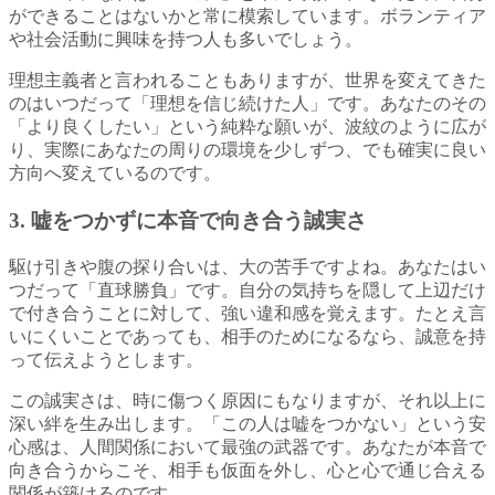
ができることはないかと常に模索しています。ボランティア
や社会活動に興味を持つ人も多いでしょう。
理想主義者と言われることもありますが、世界を変えてきた
のはいつだって「理想を信じ続けた人」です。あなたのその
「より良くしたい」という純粋な願いが、波紋のように広が
り、実際にあなたの周りの環境を少しずつ、でも確実に良い
方向へ変えているのです。
3. 嘘をつかずに本音で向き合う誠実さ
駆け引きや腹の探り合いは、大の苦手ですよね。あなたはい
つだって「直球勝負」です。自分の気持ちを隠して上辺だけ
で付き合うことに対して、強い違和感を覚えます。たとえ言
いにくいことであっても、相手のためになるなら、誠意を持
って伝えようとします。
この誠実さは、時に傷つく原因にもなりますが、それ以上に
深い絆を生み出します。「この人は嘘をつかない」という安
心感は、人間関係において最強の武器です。あなたが本音で
向き合うからこそ、相手も仮面を外し、心と心で通じ合える
関係が築けるのです。