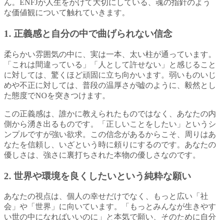
ん。ENFJが人生をかけて大切にしている、魂の指針のよう
な価値観について触れていきます。
1. 正義感と自分の中で曲げられない信念
柔らかい雰囲気の中に、実は一本、太い柱が通っています。
「これは間違っている」「人として許せない」と感じること
に対しては、驚くほど頑固に立ち向かいます。弱いものいじ
めや不正に対しては、普段の温厚さが嘘のように、毅然とし
た態度でNOを突きつけます。
この正義感は、誰かに教えられたものではなく、あなたの内
側から湧き出るものです。「正しいことをしたい」というシ
ンプルですが強い欲求。この信念があるからこそ、周りはあ
なたを信頼し、いざという時に頼りにするのです。あなたの
優しさは、強さに裏打ちされた本物の優しさなのです。
2. 世界や環境を良くしたいという純粋な願い
あなたの視点は、個人の幸せだけでなく、もっと広い「社
会」や「世界」に向いています。「もっとみんなが生きやす
い世の中になればいいのに」と本気で願い、そのために自分