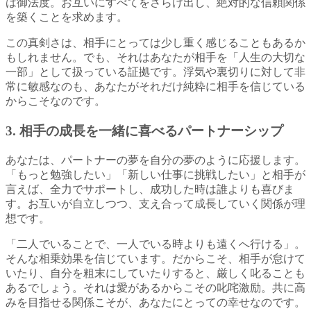
は御法度。お互いにすべてをさらけ出し、絶対的な信頼関係
を築くことを求めます。
この真剣さは、相手にとっては少し重く感じることもあるか
もしれません。でも、それはあなたが相手を「人生の大切な
一部」として扱っている証拠です。浮気や裏切りに対して非
常に敏感なのも、あなたがそれだけ純粋に相手を信じている
からこそなのです。
3. 相手の成長を一緒に喜べるパートナーシップ
あなたは、パートナーの夢を自分の夢のように応援します。
「もっと勉強したい」「新しい仕事に挑戦したい」と相手が
言えば、全力でサポートし、成功した時は誰よりも喜びま
す。お互いが自立しつつ、支え合って成長していく関係が理
想です。
「二人でいることで、一人でいる時よりも遠くへ行ける」。
そんな相乗効果を信じています。だからこそ、相手が怠けて
いたり、自分を粗末にしていたりすると、厳しく叱ることも
あるでしょう。それは愛があるからこその叱咤激励。共に高
みを目指せる関係こそが、あなたにとっての幸せなのです。