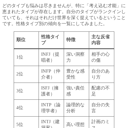
どのタイプも悩みは尽きませんが、特に「考え込む才能」に
恵まれたタイプが存在します。自分のタイプがランクインし
ていても、それはそれだけ世界を深く捉えているということ
です。性格タイプ別の傾向を一覧にしてみました。
性格タイ
主な反省
順位
特徴
プ
内容
INFJ（提
深い洞察
相手の心
1位
唱者）
力
の傷
INFP（仲
豊かな感
自分のあ
2位
介者）
受性
り方
ISFJ（擁
強い責任
配慮の不
3位
護者）
感
足
INTP（論
論理的な
自分の失
4位
理学者）
分析
言
INTJ（建
計画のミ
5位
高い理想
築家）
ス