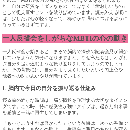
ために、MBTI別の心の動きや具体的な対策をまとめまし
た。自分の気質を「ダメなもの」ではなく「愛おしいもの」
として捉え直すヒントを散りばめています。読み終える頃に
は、少しだけ心が軽くなって、穏やかな眠りにつけるように
なっているはずですよ。
一人反省会をしがちなMBTIの心の動き
一人反省会が始まると、まるで脳内で深夜の記者会見が開か
れているような気分になりますよね。なぜ私たちは、わざわ
ざ自分を追い込むような振り返りをしてしまうのでしょう
か。その背景には、自分をより良くしたいという向上心や、
他者への深い思いやりが隠れています。
1. 脳内で今日の自分を振り返る仕組み
寝る前の静かな時間は、脳が情報を整理する大切なタイミン
グです。この時、特に感受性が強いタイプは、起きた出来事
を感情と一緒に再生してしまいます。
「もっとこうすれば良かった」という後悔は、次への準備で
もあります。あなたの脳は、一生懸命に明日のあなたを守ろ