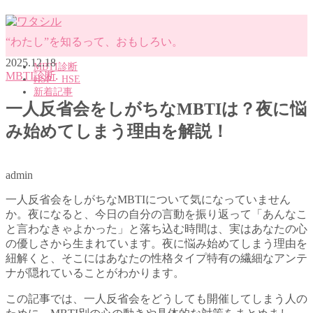
“わたし”を知るって、おもしろい。
2025.12.18
MBTI診断
MBTI診断
HSP・HSE
新着記事
一人反省会をしがちなMBTIは？夜に悩
み始めてしまう理由を解説！
MENU
MBTI診断
HSP・HSE
admin
新着記事
一人反省会をしがちなMBTIについて気になっていません
か。夜になると、今日の自分の言動を振り返って「あんなこ
と言わなきゃよかった」と落ち込む時間は、実はあなたの心
の優しさから生まれています。夜に悩み始めてしまう理由を
紐解くと、そこにはあなたの性格タイプ特有の繊細なアンテ
ナが隠れていることがわかります。
この記事では、一人反省会をどうしても開催してしまう人の