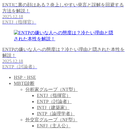
ENTJに裏の顔はある？炎上しやすい発言と誤解を回避する
方法を解説！
2025.12.18
ENTJ（指揮官）
ENTPの嫌いな人への態度は？冷たい理由と隠された本性を
解説！
2025.12.18
ENTP（討論者）
HSP・HSE
MBTI診断
分析家グループ（NT型）
ENTJ（指揮官）
ENTP（討論者）
INTJ（建築家）
INTP（論理学者）
外交官グループ（NF型）
ENFJ（主人公）