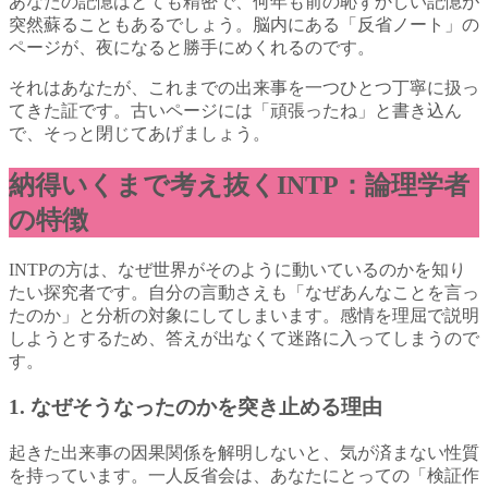
あなたの記憶はとても精密で、何年も前の恥ずかしい記憶が
突然蘇ることもあるでしょう。脳内にある「反省ノート」の
ページが、夜になると勝手にめくれるのです。
それはあなたが、これまでの出来事を一つひとつ丁寧に扱っ
てきた証です。古いページには「頑張ったね」と書き込ん
で、そっと閉じてあげましょう。
納得いくまで考え抜くINTP：論理学者
の特徴
INTPの方は、なぜ世界がそのように動いているのかを知り
たい探究者です。自分の言動さえも「なぜあんなことを言っ
たのか」と分析の対象にしてしまいます。感情を理屈で説明
しようとするため、答えが出なくて迷路に入ってしまうので
す。
1. なぜそうなったのかを突き止める理由
起きた出来事の因果関係を解明しないと、気が済まない性質
を持っています。一人反省会は、あなたにとっての「検証作