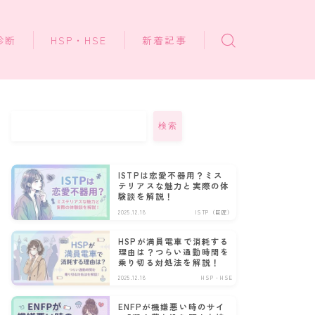
診断
HSP・HSE
新着記事
検索
ISTPは恋愛不器用？ミス
テリアスな魅力と実際の体
験談を解説！
2025.12.18
ISTP（巨匠）
HSPが満員電車で消耗する
理由は？つらい通勤時間を
乗り切る対処法を解説！
2025.12.18
HSP・HSE
ENFPが機嫌悪い時のサイ