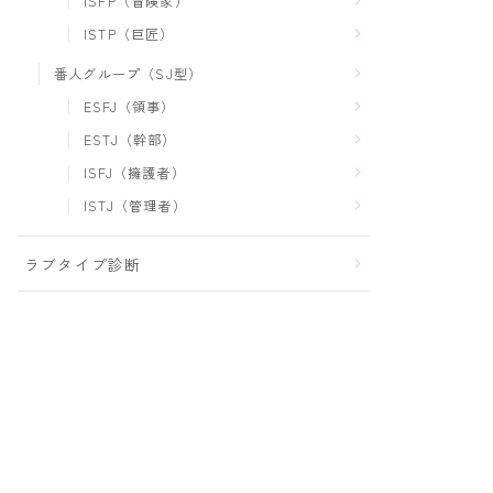
ISFP（冒険家）
ISTP（巨匠）
番人グループ（SJ型）
ESFJ（領事）
ESTJ（幹部）
ISFJ（擁護者）
ISTJ（管理者）
ラブタイプ診断