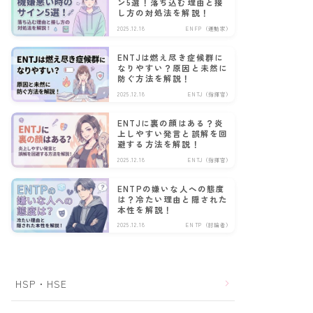
ン5選！落ち込む理由と接
し方の対処法を解説！
2025.12.18
ENFP（運動家）
ENTJは燃え尽き症候群に
なりやすい？原因と未然に
防ぐ方法を解説！
2025.12.18
ENTJ（指揮官）
ENTJに裏の顔はある？炎
上しやすい発言と誤解を回
避する方法を解説！
2025.12.18
ENTJ（指揮官）
ENTPの嫌いな人への態度
は？冷たい理由と隠された
本性を解説！
2025.12.18
ENTP（討論者）
HSP・HSE