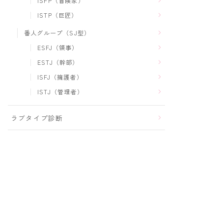
ISFP（冒険家）
ISTP（巨匠）
番人グループ（SJ型）
ESFJ（領事）
ESTJ（幹部）
ISFJ（擁護者）
ISTJ（管理者）
ラブタイプ診断