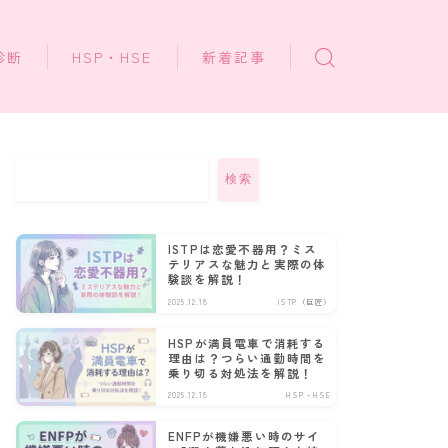
診断
HSP・HSE
新着記事
検索
ISTPは恋愛不器用？ミス
テリアスな魅力と実際の体
験談を解説！
2025.12.18
ISTP（巨匠）
HSPが満員電車で消耗する
理由は？つらい通勤時間を
乗り切る対処法を解説！
2025.12.18
HSP・HSE
ENFPが機嫌悪い時のサイ