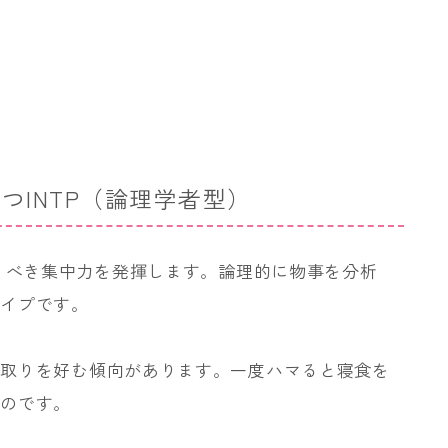
つINTP（論理学者型）
驚くべき集中力を発揮します。論理的に物事を分析
タイプです。
り取りを好む傾向があります。一度ハマると寝食を
ものです。