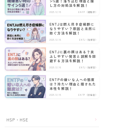
ン5選！落ち込む理由と接
し方の対処法を解説！
2025.12.18
ENFP（運動家）
ENTJは燃え尽き症候群に
なりやすい？原因と未然に
防ぐ方法を解説！
2025.12.18
ENTJ（指揮官）
ENTJに裏の顔はある？炎
上しやすい発言と誤解を回
避する方法を解説！
2025.12.18
ENTJ（指揮官）
ENTPの嫌いな人への態度
は？冷たい理由と隠された
本性を解説！
2025.12.18
ENTP（討論者）
HSP・HSE