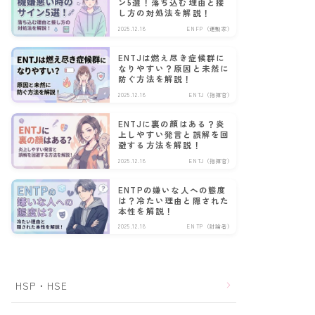
ン5選！落ち込む理由と接
し方の対処法を解説！
2025.12.18
ENFP（運動家）
ENTJは燃え尽き症候群に
なりやすい？原因と未然に
防ぐ方法を解説！
2025.12.18
ENTJ（指揮官）
ENTJに裏の顔はある？炎
上しやすい発言と誤解を回
避する方法を解説！
2025.12.18
ENTJ（指揮官）
ENTPの嫌いな人への態度
は？冷たい理由と隠された
本性を解説！
2025.12.18
ENTP（討論者）
HSP・HSE