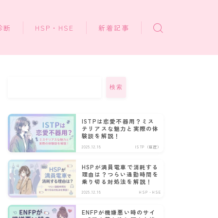
診断
HSP・HSE
新着記事
検索
ISTPは恋愛不器用？ミス
テリアスな魅力と実際の体
験談を解説！
2025.12.18
ISTP（巨匠）
HSPが満員電車で消耗する
理由は？つらい通勤時間を
乗り切る対処法を解説！
2025.12.18
HSP・HSE
ENFPが機嫌悪い時のサイ