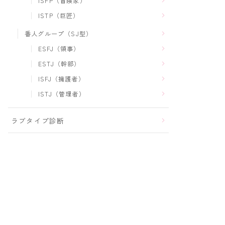
ISFP（冒険家）
ISTP（巨匠）
番人グループ（SJ型）
ESFJ（領事）
ESTJ（幹部）
ISFJ（擁護者）
ISTJ（管理者）
ラブタイプ診断