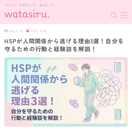
“わたし”を知るって、おもしろい。
MENU
2025.12.18
HSP・HSE
HSPが人間関係から逃げる理由3選！自分を
MBTI診断
守るための行動と経験談を解説！
HSP・HSE
新着記事