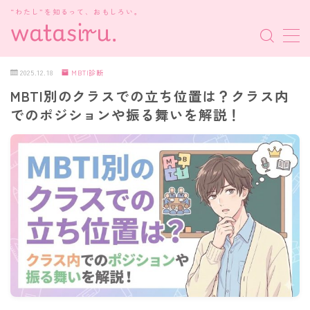
“わたし”を知るって、おもしろい。
MENU
2025.12.18
MBTI診断
MBTI別のクラスでの立ち位置は？クラス内
MBTI診断
でのポジションや振る舞いを解説！
HSP・HSE
新着記事