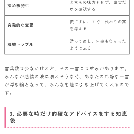
どちらの味方もせず、事実だ
揉め事発生
けを確認する
慌てずに、すぐに代わりの案
突発的な変更
を考える
黙って直し、何事もなかった
機械トラブル
ように去る
言葉数は少ないけれど、その一言には重みがあります。
みんなが感情の波に溺れそうな時、あなたの冷静な一言
が浮き輪となって、みんなを陸に引き上げてくれるので
す。
3. 必要な時だけ的確なアドバイスをする知恵
袋