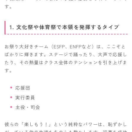
す。
1. 文化祭や体育祭で本領を発揮するタイプ
お祭り大好きチーム（ESFP、ENFPなど）は、ここぞと
ばかりに輝きます。ステージで踊ったり、大声で応援し
たり、その熱量はクラス全体のテンションを引き上げま
す。
応援団
実行委員
主役・司会
彼らの「楽しもう！」という純粋なパワーは、恥ずかし
がっている他の生徒たちの心も動かします。行事を成功