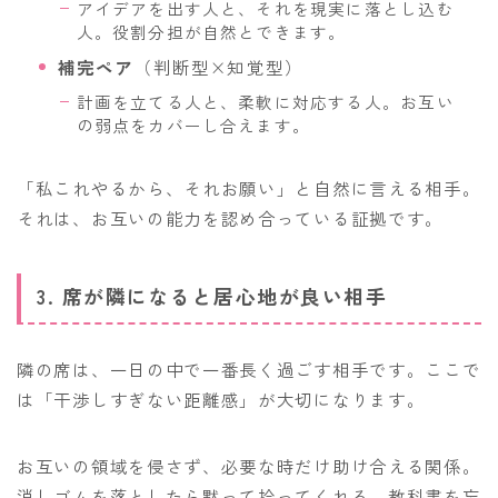
アイデアを出す人と、それを現実に落とし込む
人。役割分担が自然とできます。
補完ペア
（判断型×知覚型）
計画を立てる人と、柔軟に対応する人。お互い
の弱点をカバーし合えます。
「私これやるから、それお願い」と自然に言える相手。
それは、お互いの能力を認め合っている証拠です。
3. 席が隣になると居心地が良い相手
隣の席は、一日の中で一番長く過ごす相手です。ここで
は「干渉しすぎない距離感」が大切になります。
お互いの領域を侵さず、必要な時だけ助け合える関係。
消しゴムを落としたら黙って拾ってくれる、教科書を忘