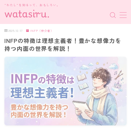
“わたし”を知るって、おもしろい。
MENU
2025.12.17
INFP（仲介者）
INFPの特徴は理想主義者！豊かな想像力を
MBTI診断
持つ内面の世界を解説！
HSP・HSE
新着記事