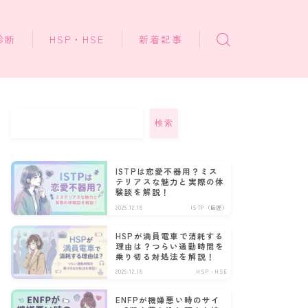
診断
HSP・HSE
新着記事
検索
ISTPは恋愛不器用？ミス
テリアスな魅力と実際の体
験談を解説！
2025.12.18
ISTP（巨匠）
HSPが満員電車で消耗する
理由は？つらい通勤時間を
乗り切る対処法を解説！
2025.12.18
HSP・HSE
ENFPが機嫌悪い時のサイ