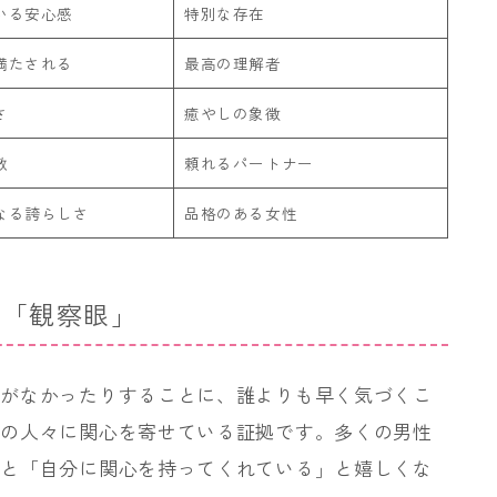
いる安心感
特別な存在
満たされる
最高の理解者
さ
癒やしの象徴
敬
頼れるパートナー
なる誇らしさ
品格のある女性
く「観察眼」
気がなかったりすることに、誰よりも早く気づくこ
囲の人々に関心を寄せている証拠です。多くの男性
ると「自分に関心を持ってくれている」と嬉しくな