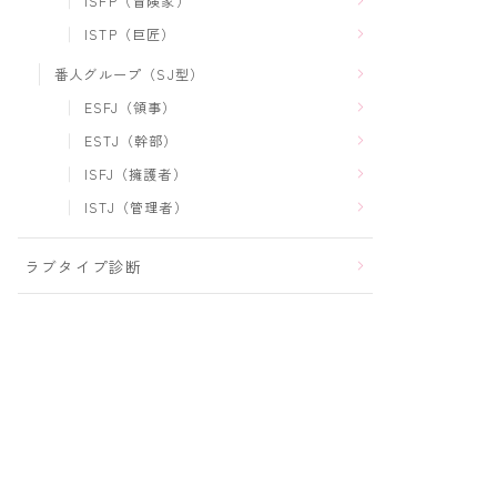
ISFP（冒険家）
ISTP（巨匠）
番人グループ（SJ型）
ESFJ（領事）
ESTJ（幹部）
ISFJ（擁護者）
ISTJ（管理者）
ラブタイプ診断