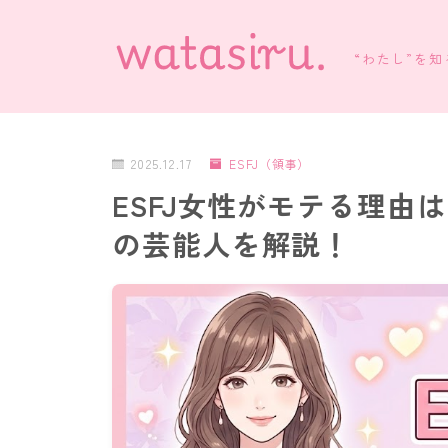
“わたし”を
2025.12.17
ESFJ（領事）
ESFJ女性がモテる理由
の芸能人を解説！