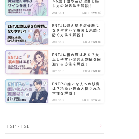
ン5選！落ち込む理由と接
し方の対処法を解説！
2025.12.18
ENFP（運動家）
ENTJは燃え尽き症候群に
なりやすい？原因と未然に
防ぐ方法を解説！
2025.12.18
ENTJ（指揮官）
ENTJに裏の顔はある？炎
上しやすい発言と誤解を回
避する方法を解説！
2025.12.18
ENTJ（指揮官）
ENTPの嫌いな人への態度
は？冷たい理由と隠された
本性を解説！
2025.12.18
ENTP（討論者）
HSP・HSE