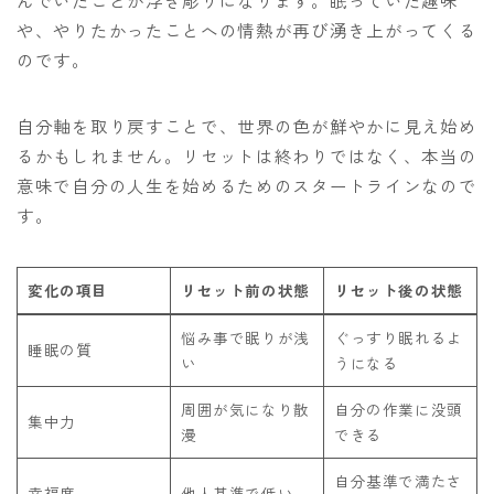
んでいたことが浮き彫りになります。眠っていた趣味
や、やりたかったことへの情熱が再び湧き上がってくる
のです。
自分軸を取り戻すことで、世界の色が鮮やかに見え始め
るかもしれません。リセットは終わりではなく、本当の
意味で自分の人生を始めるためのスタートラインなので
す。
変化の項目
リセット前の状態
リセット後の状態
悩み事で眠りが浅
ぐっすり眠れるよ
睡眠の質
い
うになる
周囲が気になり散
自分の作業に没頭
集中力
漫
できる
自分基準で満たさ
幸福度
他人基準で低い