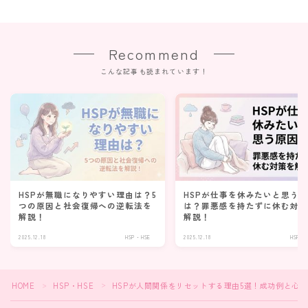
Recommend
こんな記事も読まれています！
HSPが無職になりやすい理由は？5
HSPが仕事を休みたいと思う
つの原因と社会復帰への逆転法を
は？罪悪感を持たずに休む対
解説！
解説！
2025.12.18
HSP・HSE
2025.12.18
HSP・
HOME
HSP・HSE
HSPが人間関係をリセットする理由5選！成功例と心
＞
＞