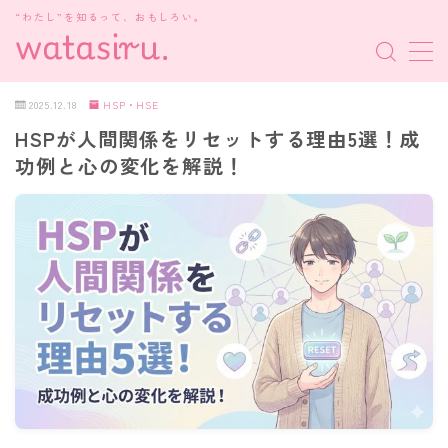
“わたし”を知るって、おもしろい。
MENU
2025.12.18
HSP・HSE
HSPが人間関係をリセットする理由5選！成
MBTI診断
功例と心の変化を解説！
HSP・HSE
新着記事